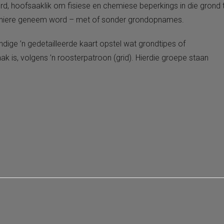
 hoofsaaklik om fisiese en chemiese beperkings in die grond 
maniere geneem word – met of sonder grondopnames.
ge ’n gedetailleerde kaart opstel wat grondtipes of
 is, volgens ’n roosterpatroon (grid). Hierdie groepe staan