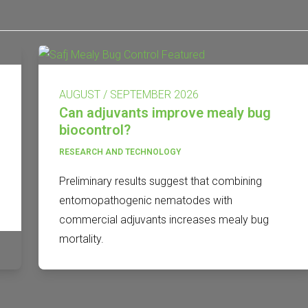
AUGUST / SEPTEMBER 2026
Can adjuvants improve mealy bug
biocontrol?
RESEARCH AND TECHNOLOGY
Preliminary results suggest that combining
entomopathogenic nematodes with
commercial adjuvants increases mealy bug
mortality.