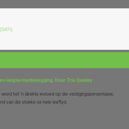
 (SATI)
t en langtermynbelegging. Deur Trix Quixley
word het ’n direkte invloed op die vestigingspersentasie,
d van die stokke se hele leeftyd.