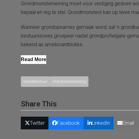
Grondmonsterneming moet voor vestiging gedoen word,
bepaal en reg te stel. Grondmonsters kan op twee 
Wanneer grondopnames gemaak word, sal ’n grondkundi
bestuurssones groepeer nadat grondprofielgate gemaak
bekend as ameliorantblokke.
Read More
Grondbestuur
Grondvoorbereiding
Share This
Twitter
Facebook
LinkedIn
Email