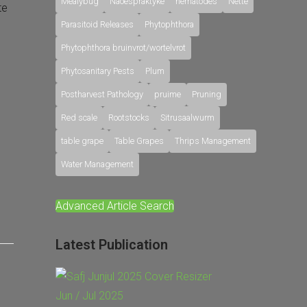
Mealybug
Naoespraktyke
nematodes
Nette
te
Parasitoid Releases
Phytophthora
Phytophthora bruinvrot/wortelvrot
Phytosanitary Pests
Plum
Postharvest Pathology
pruime
Pruning
Red scale
Rootstocks
Sitrusaalwurm
table grape
Table Grapes
Thrips Management
Water Management
Advanced Article Search
Latest Publication
Jun / Jul 2025