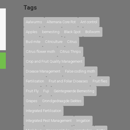
Tags
Aalwurms
Alternaria Core Rot
Ant control
Apples
bemesting
Black Spot
Bollworm
Bud mite
Citriculture
Citrus
Citrus flower moth
Citrus Thrips
Crop and Fruit Quality Management
Disease Management
False codling moth
Fertilisation
Fruit and Foliar Diseases
Fruit flies
Fruit Fly
Fuji
Geïntegreerde Bemesting
Grapes
Grondgedraagde Siektes
Integrated Fertilisation
Integrated Pest Management
Irrigation