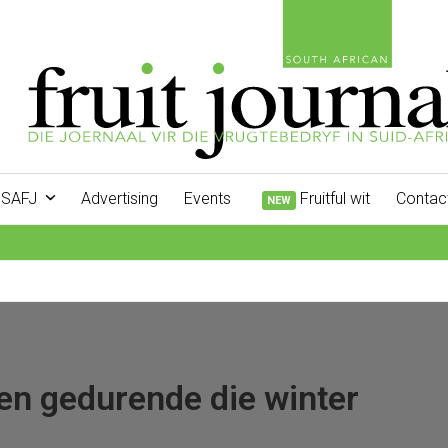
SAFJ
Advertising
Events
Fruitful wit
Contac
NEW
 gedurende die winter