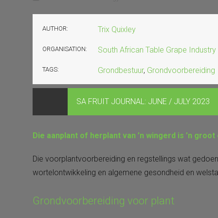
AUTHOR:
Trix Quixley
ORGANISATION:
South African Table Grape Industry
TAGS:
Grondbestuur
,
Grondvoorbereiding
SA FRUIT JOURNAL: JUNE / JULY 2023
Die aanplant of herplant van ’n wingerd is ’n groo
Die voorplantvoorbereiding en regstellings wat gedoen 
wortelontwikkeling en algemene gesondheid en welstan
Grondvoorbereiding voor plant